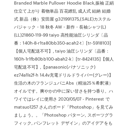
Branded Marble Pullover Hoodie Black,振袖 正絹
仕立て上がり 着物単品 百花繚乱 成人式 結納 結婚
式 新品（株）安田屋 g321991375,(SALE)カステル
バジャック・18 秋冬 AW・新作・長袖シャツ(L)
(LL)21860-119-99 taiyo 高性能油圧シリンダ〔品
番：140h-8-r1ta80bb350-acah2-t〕[tr-5918103]
【個人宅配送不可】, taiyo 油圧シリンダ〔品番：
160h-1r1fb80bb100-abah2-k〕[tr-8424135]【個人
宅配送不可】,【panasonic(パナソニック)
ez74a1ls2f-h 14.4v充電ドリルドライバー(グレー)】
生活の木のフランジュパニAbs（精油25％希釈液）
オイルです。爽やかの中に深い甘さを持つ香り。ハ
ワイではレイに使用さ 2020/05/07 - Pinterest で
matsuo1257 さんのボード「Photoshop」を見てみ
ましょう。。「Photoshop パターン, スポーツグラ
フィック, パンフレット デザイン」のアイデアをも