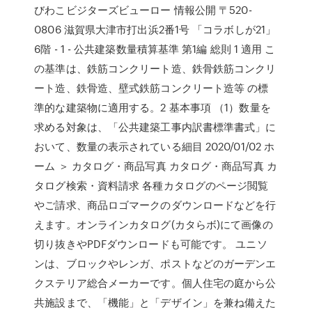
びわこビジターズビューロー 情報公開 〒520-
0806 滋賀県大津市打出浜2番1号 「コラボしが21」
6階 - 1 - 公共建築数量積算基準 第1編 総則 1 適用 こ
の基準は、鉄筋コンクリート造、鉄骨鉄筋コンクリ
ート造、鉄骨造、壁式鉄筋コンクリート造等 の標
準的な建築物に適用する。2 基本事項 （1）数量を
求める対象は、「公共建築工事内訳書標準書式」に
おいて、数量の表示されている細目 2020/01/02 ホ
ーム ＞ カタログ・商品写真 カタログ・商品写真 カ
タログ検索・資料請求 各種カタログのページ閲覧
やご請求、商品ロゴマークのダウンロードなどを行
えます。オンラインカタログ(カタらボ)にて画像の
切り抜きやPDFダウンロードも可能です。 ユニソ
ンは、ブロックやレンガ、ポストなどのガーデンエ
クステリア総合メーカーです。個人住宅の庭から公
共施設まで、「機能」と「デザイン」を兼ね備えた