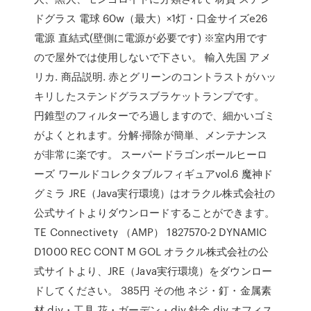
ドグラス 電球 60w（最大）×1灯・口金サイズe26
電源 直結式(壁側に電源が必要です) ※室内用です
ので屋外では使用しないで下さい。 輸入先国 アメ
リカ. 商品説明. 赤とグリーンのコントラストがハッ
キリしたステンドグラスブラケットランプです。
円錐型のフィルターでろ過しますので、細かいゴミ
がよくとれます。分解·掃除が簡単、メンテナンス
が非常に楽です。 スーパードラゴンボールヒーロ
ーズ ワールドコレクタブルフィギュアvol.6 魔神ド
グミラ JRE（Java実行環境）はオラクル株式会社の
公式サイトよりダウンロードすることができます。
TE Connectivety （AMP） 1827570-2 DYNAMIC
D1000 REC CONT M GOL オラクル株式会社の公
式サイトより、JRE（Java実行環境）をダウンロー
ドしてください。 385円 その他 ネジ・釘・金属素
材 diy・工具 花・ガーデン・diy 針金 diy オフィス