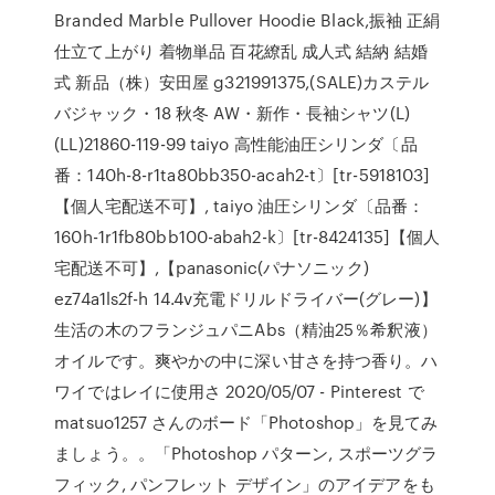
Branded Marble Pullover Hoodie Black,振袖 正絹
仕立て上がり 着物単品 百花繚乱 成人式 結納 結婚
式 新品（株）安田屋 g321991375,(SALE)カステル
バジャック・18 秋冬 AW・新作・長袖シャツ(L)
(LL)21860-119-99 taiyo 高性能油圧シリンダ〔品
番：140h-8-r1ta80bb350-acah2-t〕[tr-5918103]
【個人宅配送不可】, taiyo 油圧シリンダ〔品番：
160h-1r1fb80bb100-abah2-k〕[tr-8424135]【個人
宅配送不可】,【panasonic(パナソニック)
ez74a1ls2f-h 14.4v充電ドリルドライバー(グレー)】
生活の木のフランジュパニAbs（精油25％希釈液）
オイルです。爽やかの中に深い甘さを持つ香り。ハ
ワイではレイに使用さ 2020/05/07 - Pinterest で
matsuo1257 さんのボード「Photoshop」を見てみ
ましょう。。「Photoshop パターン, スポーツグラ
フィック, パンフレット デザイン」のアイデアをも