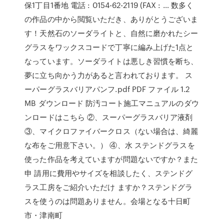
保1丁目1番地 電話 : 0154-62-2119 (FAX : … 数多く
の作品の中から閲覧いただき、ありがとうございま
す！天然石のソーダライトと、自然に磨かれたシー
グラスをワックスコードで丁寧に編み上げた1点と
なっています。ソーダライトは悪しき習慣を断ち、
夢に立ち向かう力があると言われております。 ス
ーパーグラスバリアパンフ.pdf PDF ファイル 1.2
MB ダウンロード 防汚コート施工マニュアルのダウ
ンロードはこちら ②、スーパーグラスバリア液剤
③、マイクロファイバークロス（ない場合は、綺麗
な布をご用意下さい。） ④、水 ステンドグラスを
使った作品を考えていますが問題ないですか？また
申 請用に費用やサイズを相談したく、ステンドグ
ラス工房をご紹介いただけ ますか？ステンドグラ
スを使うのは問題ありません。会場となる十日町
市・津南町