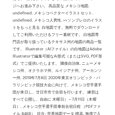
ジへお進み下さい。 高品質な メキシコ地図.
undefined. メキシコベクターイラストセット.
undefined. メキシコ人男性. >>ソンブレロのイラス
トをもっと見る 白地図です。無料でダウンロード
してご利用いただけるフリー素材です。 白地図専
門店が取り扱っているテキサス州の地図の商品一覧
です。 Illustrator（AIファイル）の白地図はAdobe
Illustratorで編集可能なAi形式（またはSVG, PDF形
式）でご提供いたします。 隣接自治体, ニューメキ
シコ州、オクラホマ州、ルイジアナ州、アーカンソ
ー州. 2019年7月8日 2020年東京オリンピック・パ
ラリンピック競技大会に向けて、メキシコ空手選手
団が来日し、廿日市市で合宿を行います。 練習は
すべて公開し、自由に 木曜日）～7月11日（木曜
日）. メキシコ空手選手団事前合宿日程 （PDFファ
イル 84KB） 目次; 世界地図データ 標高. 無償で入