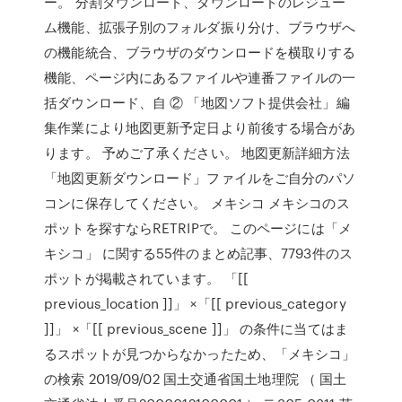
ー。 分割ダウンロード、ダウンロードのレジュー
ム機能、拡張子別のフォルダ振り分け、ブラウザへ
の機能統合、ブラウザのダウンロードを横取りする
機能、ページ内にあるファイルや連番ファイルの一
括ダウンロード、自 ② 「地図ソフト提供会社」編
集作業により地図更新予定日より前後する場合があ
ります。 予めご了承ください。 地図更新詳細方法
「地図更新ダウンロード」ファイルをご自分のパソ
コンに保存してください。 メキシコ メキシコのス
ポットを探すならRETRIPで。 このページには「メ
キシコ」 に関する55件のまとめ記事、7793件のス
ポットが掲載されています。 「[[
previous_location ]]」 ×「[[ previous_category
]]」 ×「[[ previous_scene ]]」 の条件に当てはま
るスポットが見つからなかったため、「メキシコ」
の検索 2019/09/02 国土交通省国土地理院 （ 国土