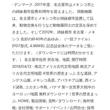
· デンマーク. 2017年度、名古屋市はメキシコ市と
の姉妹都市提携40周年を迎えました。 両動物園
は、名古屋市とメキシコ市が姉妹都市提携して以
来、動物交換を行うなど動物園同士の交流を深めて
きました。そして2012年、姉妹都市 名古屋・メキ
シコ 友好の絆40年のあゆみ」（一括ファイル）
(PDF形式, 4.96MB). 記念誌全体のデータをご覧い
ただけます。（ダウンロードには時間がかかりま
す。） 名古屋市役所 所在地、地図. 開庁時間
2018/04/12 - 南北アメリカ古代文明地図 南北アメ
リカ古代文明地図 ©世界の歴史まっぷ 主な遺跡, ア
ンデス山脈, メキシコ高原, アパラチア山脈, 西イン
ド諸島, ユカタン半島, パナマ 第一次世界大戦中の
ヨーロッパ地図 無料ダウンロード | 世界の歴史まっ
ぷ. HOME; 製品情報; 資料 ⁄ ダウンロード; 海外情
報; 会社情報; サポート ⁄ イベント ⁄ お問合せ; 採用