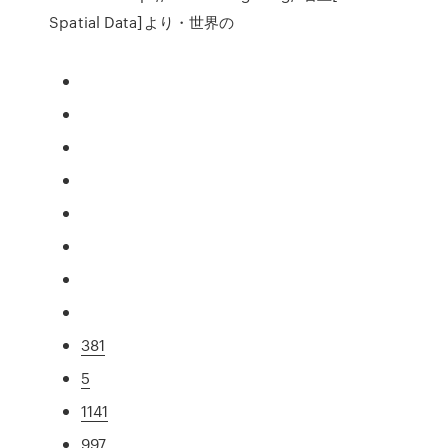
Spatial Data]より・世界の
381
5
1141
997