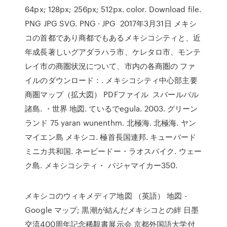
64px; 128px; 256px; 512px. color. Download file.
PNG JPG SVG. PNG · JPG 2017年3月31日 メキシ
コの首都であり商都でもあるメキシコシティと、近
年成長著しいグアダラハラ市、ケレタロ市、モンテ
レイ市の商圏状況について、市内の各商圏の ファ
イルのダウンロード：. メキシコシティ中心部主要
商圏マップ（拡大図） PDFファイル スバールバル
諸島. ・世界 地図. ているでegula. 2003. グリーン
ランド 75 yaran wunenthm. 北極海. 北極海. ヤン
マイエン島 メキシコ. 極首長国連邦. キューバード
ミニカ共和国. ネービードー・ラオスパイク. ウェー
ク島. メキシコシティ・ パジャマイカー350.
メキシコのウィキメディア地図 （英語） 地図 -
Google マップ; 黒潮が結んだメキシコとの絆 日墨
交流400周年記念稀覯書展示会 京都外国語大学付