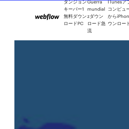
ダンジョン
Guerra
ITunes
キーパー1
mundial
コンピュ
無料ダウン
zダウン
からiPho
ロードPC
ロード急
ウンロー
流