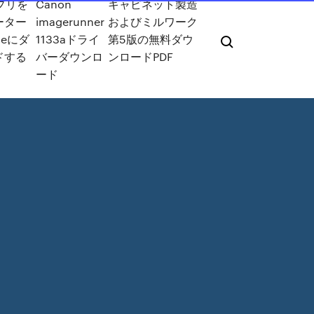
アプリを
Canon
キャビネット製造
ーター
imagerunner
およびミルワーク
neにダ
1133aドライ
第5版の無料ダウ
ドする
バーダウンロ
ンロードPDF
ード