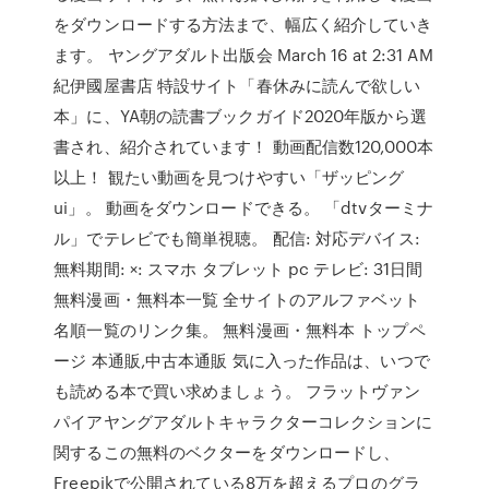
をダウンロードする方法まで、幅広く紹介していき
ます。 ヤングアダルト出版会 March 16 at 2:31 AM
紀伊國屋書店 特設サイト「春休みに読んで欲しい
本」に、YA朝の読書ブックガイド2020年版から選
書され、紹介されています！ 動画配信数120,000本
以上！ 観たい動画を見つけやすい「ザッピング
ui」。 動画をダウンロードできる。 「dtvターミナ
ル」でテレビでも簡単視聴。 配信: 対応デバイス:
無料期間: ×: スマホ タブレット pc テレビ: 31日間
無料漫画・無料本一覧 全サイトのアルファベット
名順一覧のリンク集。 無料漫画・無料本 トップペ
ージ 本通販,中古本通販 気に入った作品は、いつで
も読める本で買い求めましょう。 フラットヴァン
パイアヤングアダルトキャラクターコレクションに
関するこの無料のベクターをダウンロードし、
Freepikで公開されている8万を超えるプロのグラ