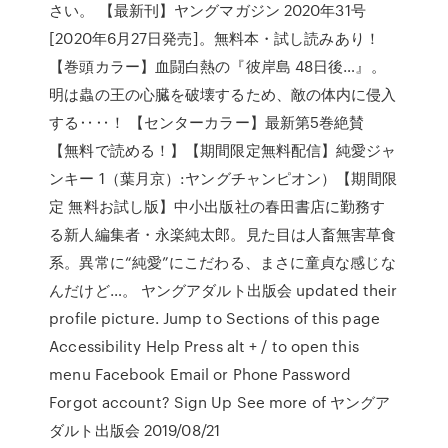
さい。 【最新刊】ヤングマガジン 2020年31号
[2020年6月27日発売]。無料本・試し読みあり！
【巻頭カラー】血闘白熱の『彼岸島 48日後…』。
明は蟲の王の心臓を破壊するため、敵の体内に侵入
する‥‥！ 【センターカラー】最新第5巻絶賛
【無料で読める！】【期間限定無料配信】純愛ジャ
ンキー 1（葉月京）:ヤングチャンピオン）【期間限
定 無料お試し版】中小出版社の春田書店に勤務す
る新人編集者・永楽純太郎。見た目は人畜無害草食
系。異常に“純愛”にこだわる、まさに童貞な感じな
んだけど…。 ヤングアダルト出版会 updated their
profile picture. Jump to Sections of this page
Accessibility Help Press alt + / to open this
menu Facebook Email or Phone Password
Forgot account? Sign Up See more of ヤングア
ダルト出版会 2019/08/21