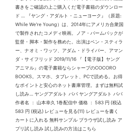
書きをご確認の上ご購入くだ電子書籍のダウンロー
ド … 『ヤング・アダルト・ニューヨーク』（原題:
While We're Young）は、2014年にアメリカ合衆国
で製作されたコメディ映画。ノア・バームバックが
監督・脚本・製作を務めた。出演はベン・スティラ
ー、ナオミ・ワッツ、アダム・ドライバー、アマン
ダ・サイフリッド 2019/11/16 『【電子版】ヤング
アニマル』の電子書籍ならシャープのCOCORO
BOOKS。スマホ、タブレット、PCで読める。お得
なポイントと安心のネット書庫管理。まずは無料試
し読み… ヤングアダルト パパ ヤングアダルト パパ
作者名 ： 山本幸久 1巻配信中 価格 ： 583 円 (税込
583 円 (税込) レビューを見る(11) レビューを書く
カートに入れる 無料サンプル ブラウザ試し読み ア
プリ試し読み 試し読みの方法はこちら