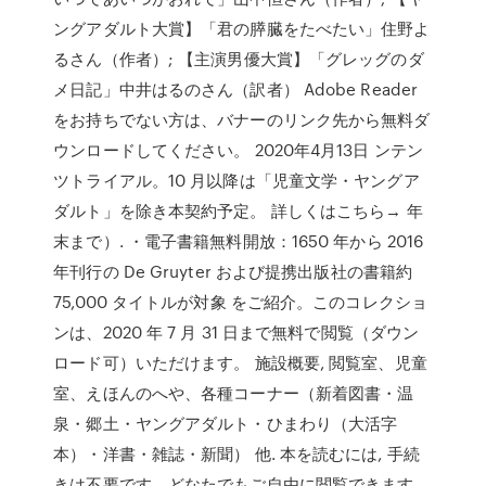
ングアダルト大賞】「君の膵臓をたべたい」住野よ
るさん（作者）; 【主演男優大賞】「グレッグのダ
メ日記」中井はるのさん（訳者） Adobe Reader
をお持ちでない方は、バナーのリンク先から無料ダ
ウンロードしてください。 2020年4月13日 ンテン
ツトライアル。10 月以降は「児童文学・ヤングア
ダルト」を除き本契約予定。 詳しくはこちら→ 年
末まで）. ・電子書籍無料開放：1650 年から 2016
年刊行の De Gruyter および提携出版社の書籍約
75,000 タイトルが対象 をご紹介。このコレクショ
ンは、2020 年 7 月 31 日まで無料で閲覧（ダウン
ロード可）いただけます。 施設概要, 閲覧室、児童
室、えほんのへや、各種コーナー（新着図書・温
泉・郷土・ヤングアダルト・ひまわり（大活字
本）・洋書・雑誌・新聞） 他. 本を読むには, 手続
きは不要です。どなたでもご自由に閲覧できます。