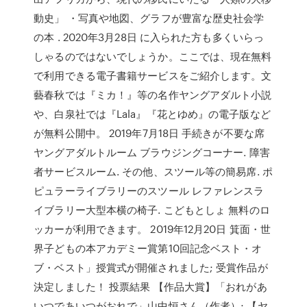
動史」 ・写真や地図、グラフが豊富な歴史社会学
の本 . 2020年3月28日 に入られた方も多くいらっ
しゃるのではないでしょうか。ここでは、現在無料
で利用できる電子書籍サービスをご紹介します。文
藝春秋では『ミカ！』等の名作ヤングアダルト小説
や、白泉社では『Lala』『花とゆめ』の電子版など
が無料公開中。 2019年7月18日 手続きが不要な席
ヤングアダルトルーム ブラウジングコーナー. 障害
者サービスルーム. その他、スツール等の簡易席. ポ
ピュラーライブラリーのスツール レファレンスラ
イブラリー大型本横の椅子. こどもとしょ 無料のロ
ッカーが利用できます。 2019年12月20日 箕面・世
界子どもの本アカデミー賞第10回記念ベスト・オ
ブ・ベスト」授賞式が開催されました; 受賞作品が
決定しました！ 投票結果 【作品大賞】「おれがあ
いつであいつがおれで」山中恒さん（作者）; 【ヤ