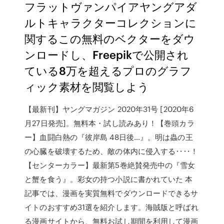
フラットヴァンパイアヤングアダ
ルトキャラクターコレクションに
関するこの無料のベクターをダウ
ンロードし、Freepikで公開され
ている8万を超えるプロのグラフ
ィック素材を閲覧しよう
【最新刊】ヤングマガジン 2020年31号 [2020年6
月27日発売]。無料本・試し読みあり！【巻頭カラ
ー】血闘白熱の『彼岸島 48日後…』。明は蟲の王
の心臓を破壊するため、敵の体内に侵入する‥‥！
【センターカラー】最新第5巻絶賛発売中の『雪女
と蟹を食う』。彩女の持つ小説に書かれていた 本
記事では、漫画を実質無料でダウンロードできるサ
イトのおすすめ31選を紹介します。海賊版と呼ばれ
る漫画サイトから、無料お試し期間を利用して漫画