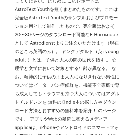
してください。 はじめに このレポートは
AstroText Youthを短くまとめたものです。これは
完全版AstroText Youthのサンプルおよびプロモー
ション用として制作したもので、完全版はおよそ
20〜30ページのダウンロード可能なE-Horoscope
として Astrodienstよりご注文いただけます（現在
のところ英語のみ）。 ヤングアダルト（英: young
adult ）とは、子供と大人の間の世代を指す 。 心
理学と文学において対象とする年齢が異なる。 な
お、精神的に子供のまま大人になりきれない男性に
ついてはピーターパン症候群を、機能不全家庭で育
ち成人してもトラウマを持つ大人についてはアダル
トチルドレンを 無料のKindle本の探し方やダウン
ロード方法とおすすめの無料本を紹介！ のページ
です。 アプリやWebの疑問に答えるメディア
applicaは、iPhoneやアンドロイドのスマートフォ