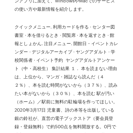
ンアプリに加えて、WindowsやMacでのサービス
の使い方や最新情報を紹介します。
クイックメニュー. 利用カードを作る · センター図
書室 · 本を借りるとき · 閲覧席 · 本を返すとき · 館
報としょかん. 注目メニュー. 開館日・イベントカレ
ンダー · デジタルアーカイブ · ヤングアダルト · 学
校関係者 · イベント予約 ヤングアダルトアンケー
ト（中・高校生） 集計結果 １． 本を読まない理由
は、上位から、マンガ・雑誌なら読んだ（４
２％）、本を読む時間がないから（３７％）、読み
たい本がないから（３０％）、本を読む 駅が汚い
（ホーム）／駅前に無料の駐輪場を作ってほしい。
2020年3月17日 児童書、詩の本等を出版している
銀の鈴社が、直営の電子ブックストア（要会員登
録・登録無料）で約500点を無料開放する。0円で