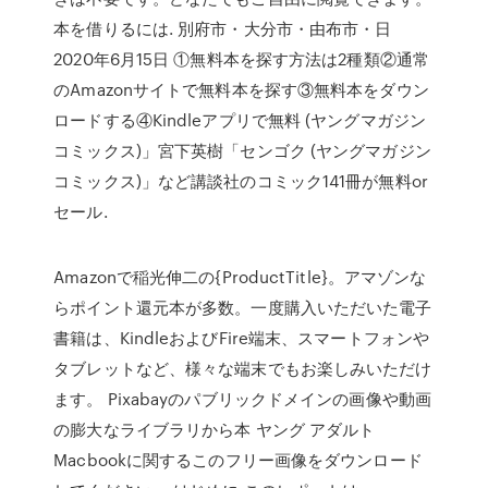
本を借りるには. 別府市・大分市・由布市・日
2020年6月15日 ①無料本を探す方法は2種類②通常
のAmazonサイトで無料本を探す③無料本をダウン
ロードする④Kindleアプリで無料 (ヤングマガジン
コミックス)」宮下英樹「センゴク (ヤングマガジン
コミックス)」など講談社のコミック141冊が無料or
セール.
Amazonで稲光伸二の{ProductTitle}。アマゾンな
らポイント還元本が多数。一度購入いただいた電子
書籍は、KindleおよびFire端末、スマートフォンや
タブレットなど、様々な端末でもお楽しみいただけ
ます。 Pixabayのパブリックドメインの画像や動画
の膨大なライブラリから本 ヤング アダルト
Macbookに関するこのフリー画像をダウンロード