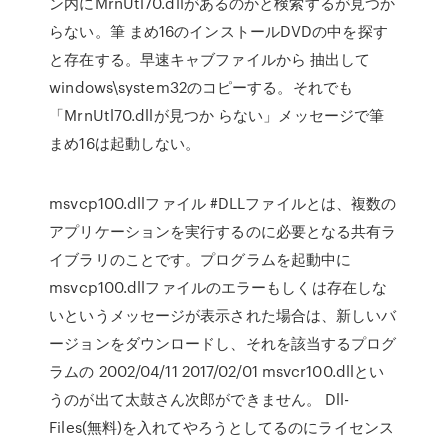
ン内にMrnUtl70.dllがあるのかと検索するが見つか
らない。筆 まめ16のインストールDVDの中を探す
と存在する。早速キャブファイルから 抽出して
windows\system32のコピーする。それでも
「MrnUtl70.dllが見つか らない」メッセージで筆
まめ16は起動しない。
msvcp100.dllファイル #DLLファイルとは、複数の
アプリケーションを実行するのに必要となる共有ラ
イブラリのことです。プログラムを起動中に
msvcp100.dllファイルのエラーもしくは存在しな
いというメッセージが表示された場合は、新しいバ
ージョンをダウンロードし、それを該当するプログ
ラムの 2002/04/11 2017/02/01 msvcr100.dllとい
うのが出て太鼓さん次郎ができません。 Dll-
Files(無料)を入れてやろうとしてるのにライセンス