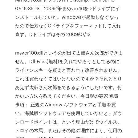
07:16:35 JST 2009"筆まめver.16をDドライブにイ
ンストールしていた。windowsが起動しなくなっ
たので仕方なくCドライブをフォーマットして入れ
直す。Dドライブはその 2009/07/13
msvcr100.dllというのが出て太鼓さん次郎ができま
せん。Dll-Files(無料)を入れてやろうとしてるのに
ライセンスキーを買えと言われて改善されません。
これは買わなくてはいけないのですか？それととり
あえず太鼓さん次郎をできるようにしたいです。何
かいい方法を教えてください。今日親の実家 免責
事項： 正規のWindowsソフトウェアと手順を買
い、海賊版ソフトウェアを使用していないと、ダウ
ンロードポイントは、という理由だけでウイルス、
トロイの木馬、またはその他の理由により、使用の