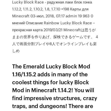
Lucky Block Race - радужная лаки блок гонка
1.12.2, 1.11.2, 1.10.2, 1.8, 1.7.10 +198 Карты для
Minecraft 03-июл, 2018, 07:17 admin 19 963 0
мнений Описание Rainbow Lucky Block Race –
прекрасная карта 2019/03/21 Minecraftは思うが
ままの世界を作りあげ、探検できるゲームです。 4
人で画面分割プレイや8人でオンラインプレイも楽
しめ
The Emerald Lucky Block Mod
1.16/1.15.2 adds in many of the
coolest things for lucky Block
Mod in Minecraft 1.14.2! You will
find impressive structures, crazy
traps, and dungeons! There are