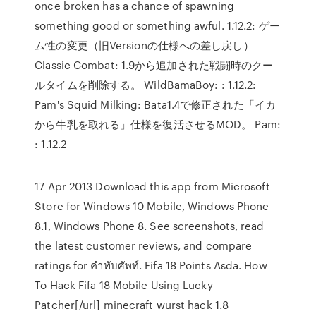
once broken has a chance of spawning
something good or something awful. 1.12.2: ゲー
ム性の変更（旧Versionの仕様への差し戻し）
Classic Combat: 1.9から追加された戦闘時のクー
ルタイムを削除する。 WildBamaBoy: : 1.12.2:
Pam's Squid Milking: Bata1.4で修正された「イカ
から牛乳を取れる」仕様を復活させるMOD。 Pam:
: 1.12.2
17 Apr 2013 Download this app from Microsoft
Store for Windows 10 Mobile, Windows Phone
8.1, Windows Phone 8. See screenshots, read
the latest customer reviews, and compare
ratings for คำทับศัพท์. Fifa 18 Points Asda. How
To Hack Fifa 18 Mobile Using Lucky
Patcher[/url] minecraft wurst hack 1.8