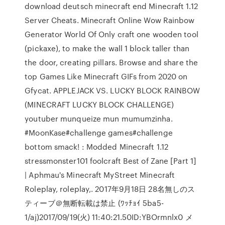
download deutsch minecraft end Minecraft 1.12
Server Cheats. Minecraft Online Wow Rainbow
Generator World Of Only craft one wooden tool
(pickaxe), to make the wall 1 block taller than
the door, creating pillars. Browse and share the
top Games Like Minecraft GIFs from 2020 on
Gfycat. APPLEJACK VS. LUCKY BLOCK RAINBOW
(MINECRAFT LUCKY BLOCK CHALLENGE)
youtuber munqueize mun mumumzinha.
#MoonKase#challenge games#challenge
bottom smack! : Modded Minecraft 1.12
stressmonster101 foolcraft Best of Zane [Part 1]
| Aphmau's Minecraft MyStreet Minecraft
Roleplay, roleplay,. 2017年9月18日 28名無しのス
ティーブ＠無断転載は禁止 (ﾜｯﾁｮｲ 5ba5-
1/aj)2017/09/19(火) 11:40:21.50ID:YBOrmnlx0 メ