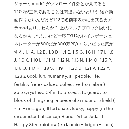
ジャーなmodのダウンロード件数とか見てると
1.10.2が主流であることは間違いないと思う 紹介動
画作りたいんだけど1.12で名前非表示に出来るカメ
ラmodありませんか？ 上のマルチブロック扱いに
なるかもしれないけど一応EXU2のレインボージェ
ネレーターが600だか300万RF/tくらいだった気が
する. 1.1 A; 1.2 B; 1.3 D; 1.4 E; 1.5 G; 1.6 H; 1.7 I; 1.8
J; 1.9 K; 1.10 L; 1.11 M; 1.12 N; 1.13 Ñ; 1.14 O; 1.15 P;
1.16 Q; 1.17 R; 1.18 S; 1.19 T; 1.20 U; 1.21 V; 1.22 Y;
1.23 Z 6col.1lun. humanity, all people; life,
fertility (relexicalized collective from ābra.)
ābrazȳrys Insv. C-fin. to protect, to guard, to
block of things e.g. a piece of armour or shield (
< a- + mīsagon) II fortunate, lucky, happy (in the
circumstantial sense): Biarior Arlior Jēdari! —
Happy 3ter. rainbow ( < daomio + līrigon + -non).