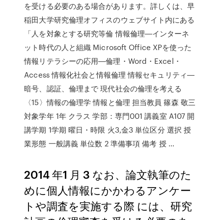
を受ける必要のある場合があります。詳しくは、早
稲田大学研究倫理オフィスのウェブサイト内にある
「人を対象とする研究等倫 情報倫理―インターネ
ット時代の人と組織 Microsoft Office XPを使った
情報リテラシーの応用―倫理・Word・Excel・
Access 情報化社会と情報倫理 情報セキュリティ―
暗号、認証、倫理まで 現代社会の倫理を考える
〈15〉情報の倫理学 情報と倫理 担当教員 篠森 敬三
対象学年 1年 クラス 学部：専門001 講義室 A107 開
講学期 1学期 曜日・時限 火3,金3 単位区分 選択 授
業形態 一般講義 単位数 2 準備事項 備考 授 …
2014 年1 月 3 なお、論文執筆のた
めに個人情報にかかわるアンケー
トや調査を実施する際 には、研究