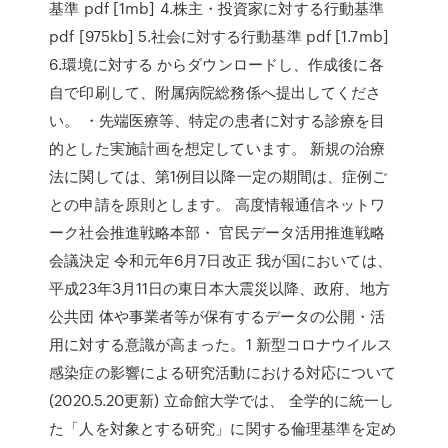
基準 pdf [1mb] 4.株主・投資家に対する行動基準
pdf [975kb] 5.社会に対する行動基準 pdf [1.7mb]
6.環境に対する からダウンロードし、作成後に各
自で印刷して、附属病院総務係へ提出してくださ
い。 ・先端医療等、特定の患者に対する診療を目
的とした実施計画を想定しています。 新規の治療
法に関しては、第1例目以降一定の期間は、症例ご
との申請を原則とします。 高度情報通信ネットワ
ーク社会推進戦略本部・ 官民データ活用推進戦略
会議決定 令和元年6月7日改正 我が国においては、
平成23年3月11日の東日本大震災以降、政府、地方
公共団 体や事業者等が保有するデータの公開・活
用に対する意識が高まった。1 新型コロナウイルス
感染症の影響による研究活動における対応について
(2020.5.20更新) 立命館大学では、 全学的に統一し
た「人を対象とする研究」に関する倫理基準を定め