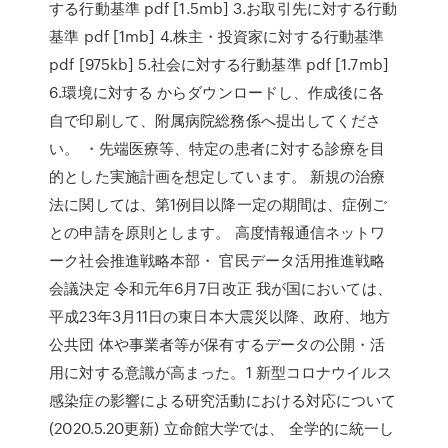
する行動基準 pdf [1.5mb] 3.お取引先に対する行動
基準 pdf [1mb] 4.株主・投資家に対する行動基準
pdf [975kb] 5.社会に対する行動基準 pdf [1.7mb]
6.環境に対する からダウンロードし、作成後に各
自で印刷して、附属病院総務係へ提出してくださ
い。 ・先端医療等、特定の患者に対する診療を目
的とした実施計画を想定しています。 新規の治療
法に関しては、第1例目以降一定の期間は、症例ご
との申請を原則とします。 高度情報通信ネットワ
ーク社会推進戦略本部・ 官民データ活用推進戦略
会議決定 令和元年6月7日改正 我が国においては、
平成23年3月11日の東日本大震災以降、政府、地方
公共団 体や事業者等が保有するデータの公開・活
用に対する意識が高まった。1 新型コロナウイルス
感染症の影響による研究活動における対応について
(2020.5.20更新) 立命館大学では、 全学的に統一し