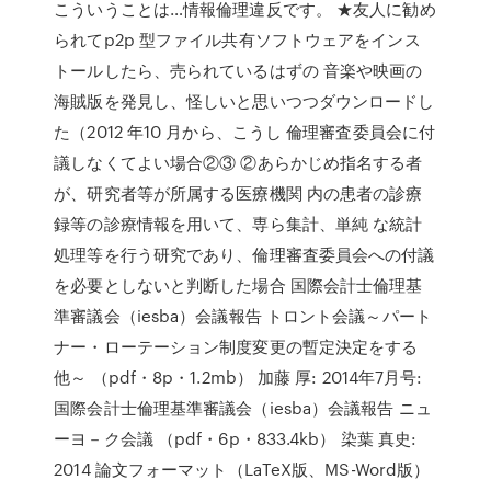
こういうことは…情報倫理違反です。 ★友人に勧め
られてp2p 型ファイル共有ソフトウェアをインス
トールしたら、売られているはずの 音楽や映画の
海賊版を発見し、怪しいと思いつつダウンロードし
た（2012 年10 月から、こうし 倫理審査委員会に付
議しなくてよい場合②③ ②あらかじめ指名する者
が、研究者等が所属する医療機関 内の患者の診療
録等の診療情報を用いて、専ら集計、単純 な統計
処理等を行う研究であり、倫理審査委員会への付議
を必要としないと判断した場合 国際会計士倫理基
準審議会（iesba）会議報告 トロント会議～パート
ナー・ローテーション制度変更の暫定決定をする
他～ （pdf・8p・1.2mb） 加藤 厚: 2014年7月号:
国際会計士倫理基準審議会（iesba）会議報告 ニュ
ーヨ－ク会議 （pdf・6p・833.4kb） 染葉 真史:
2014 論文フォーマット（LaTeX版、MS-Word版）