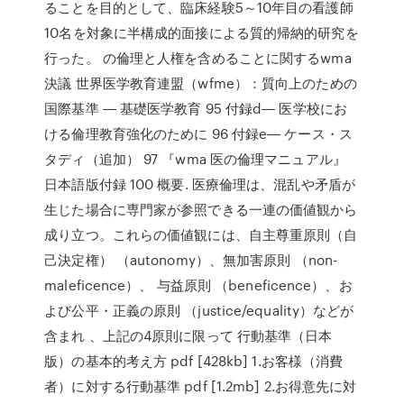
ることを目的として、臨床経験5～10年目の看護師
10名を対象に半構成的面接による質的帰納的研究を
行った。 の倫理と人権を含めることに関するwma
決議 世界医学教育連盟（wfme）：質向上のための
国際基準 ― 基礎医学教育 95 付録d― 医学校にお
ける倫理教育強化のために 96 付録e― ケース・ス
タディ（追加） 97 『wma 医の倫理マニュアル』
日本語版付録 100 概要. 医療倫理は、混乱や矛盾が
生じた場合に専門家が参照できる一連の価値観から
成り立つ。これらの価値観には、自主尊重原則（自
己決定権） （autonomy）、無加害原則 （non-
maleficence）、 与益原則 （beneficence）、お
よび公平・正義の原則 （justice/equality）などが
含まれ 、上記の4原則に限って 行動基準（日本
版）の基本的考え方 pdf [428kb] 1.お客様（消費
者）に対する行動基準 pdf [1.2mb] 2.お得意先に対