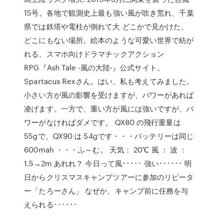
15号。各地で観測史上最も強い風が吹き荒れ、千葉
県では鉄塔や電柱が倒れて大 どこかで見かけた、
どこにもない場所。絵本のような可愛い世界で紡が
れる、スマホ向けドラマチックアクション
RPG『Ash Tale -風の大陸-』公式サイト。
Spartacus Rexさん。はい、私も考えてみました。
小さい方が風の影響を受けますが、パワーがあれば
凌げます。一方で、重い方が風には強いですが、パ
ワーがなければダメです。 QX80 の飛行重量は
55gで、QX90 は 54gです・・・バッテリーは同じ
600mah ・・・ふ～む。 天気： 20℃ 風 ： 波 ：
1.5→2m あれれ？ 今日って風･････ 強い･･････ 明
日からクリスマスキャンプツアーに参加のリピータ
ー「たろーさん」 なぜか、キャンプ前に任務を与
えられる･･････