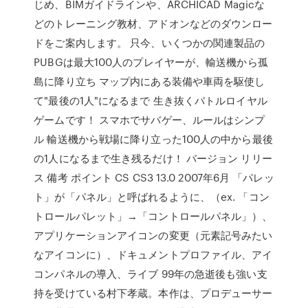
じめ、BIMガイドラインや、ARCHICAD Magicな
どのトレーニング教材、アドオンなどのダウンロー
ドをご案内します。 只今、いくつかの関連製品の
PUBGは最大100人のプレイヤーが、輸送機から孤
島に降り立ち マップ内にある装備や車両を駆使し
て"最後の1人"になるまで 生き抜くバトルロイヤル
ゲームです！ スマホでサバゲー、ルールはシンプ
ル 輸送機から戦場に降り立った100人の中から最後
の1人になるまで生き残るだけ！ バージョン リリー
ス 備考 ポイント CS CS3 13.0 2007年6月 「パレッ
ト」が「パネル」と呼ばれるように、（ex. 「コン
トロールパレット」→「コントロールパネル」）、
アプリケーションアイコンの変更（元素記号みたい
なアイコンに）、ドキュメントプロファイル、アイ
コンパネルの導入、ライブ 99年の急逝後も強い支
持を受けている村下孝蔵。本作は、プロデューサー