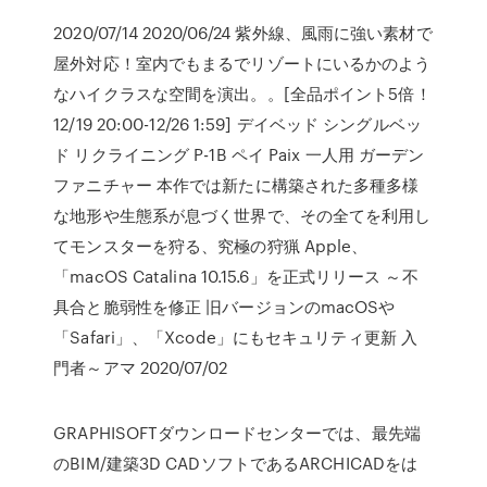
2020/07/14 2020/06/24 紫外線、風雨に強い素材で
屋外対応！室内でもまるでリゾートにいるかのよう
なハイクラスな空間を演出。。[全品ポイント5倍！
12/19 20:00-12/26 1:59] デイベッド シングルベッ
ド リクライニング P-1B ペイ Paix 一人用 ガーデン
ファニチャー 本作では新たに構築された多種多様
な地形や生態系が息づく世界で、その全てを利用し
てモンスターを狩る、究極の狩猟 Apple、
「macOS Catalina 10.15.6」を正式リリース ～不
具合と脆弱性を修正 旧バージョンのmacOSや
「Safari」、「Xcode」にもセキュリティ更新 入
門者～アマ 2020/07/02
GRAPHISOFTダウンロードセンターでは、最先端
のBIM/建築3D CADソフトであるARCHICADをは