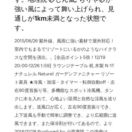
強い風によって舞い上げられ、見
通しが1km未満となった状態で
す。
2015/06/26 紫外線、風雨に強い素材で屋外対応！
室内でもまるでリゾートにいるかのようなハイクラ
スな空間を演出。。[全品ポイント5倍！12/19
20:00-12/26 1:59] ラウンジテーブル 机 木製 N-1T
ナチュレル Naturel ガーデンファニチャー リゾー
ト家具 ★冷風・加湿・タイマー・転倒自動off・左
右90度首振り等、多機能なスポット冷風機。タン
クに水を入れて、心地よい湿潤と自然な涼風を送り
出します。送風口が広く、左右90度首振りでき、
上下送風も手動で簡単に調整でき、より広範囲に送
風できます。また保冷剤が付いてあるので、より
2016/11/28 Produced by 小西康陽 この楽曲は、