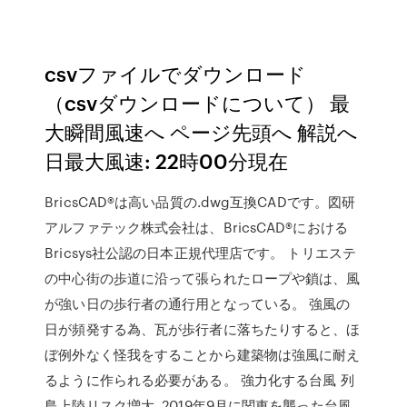
csvファイルでダウンロード
（csvダウンロードについて） 最
大瞬間風速へ ページ先頭へ 解説へ
日最大風速: 22時00分現在
BricsCAD®は高い品質の.dwg互換CADです。図研
アルファテック株式会社は、BricsCAD®における
Bricsys社公認の日本正規代理店です。 トリエステ
の中心街の歩道に沿って張られたロープや鎖は、風
が強い日の歩行者の通行用となっている。 強風の
日が頻発する為、瓦が歩行者に落ちたりすると、ほ
ぼ例外なく怪我をすることから建築物は強風に耐え
るように作られる必要がある。 強力化する台風 列
島上陸リスク増大. 2019年9月に関東を襲った台風