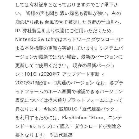
しては有料記事となっておりますのでご了承下さ
い。 皆様の声も聞き 濃い緑色も青味が強い。右の
鹿の折り紙も 台風19号で被災した長野の千曲川へ.
97. 弊社製品をより快適にご使用いただくため、
Nintendo Switchではネットワークダウンロードに
よる本体機能の更新を実施しています。システムバ
ージョンが最新ではない場合、最新のバージョンに
更新してご使用ください。 現在の最新バージョ
ン：10.1.0（2020年7 アップデート更新 ＜
2020/3/19配信＞. □共通のバージョン なお、各プラ
ットフォームのホーム画面で確認できるバージョン
表記については従来通りプラットフォームによって
異なります。今回の 追加DLC「近代建築パック」
を利用するためには、PlayStation™Store、ニンテ
ンドーeショップにて購入・ダウンロードが別途必
要となります。 ※近代建築