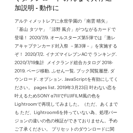
加説明 - 動作に
アルティメットレアに永世学園の「南雲 晴矢」
「基山 タツヤ」「涼野 風介」がつながるカードで
登場！ 2020/7/9. オールスターズ第5弾では「激レ
アキャプテンカード封入祭 －第3弾－」を実施する
ぞ！ 2020/7/2. イナズマイレブンACで ランキング.
2020/7/19集計 メイクランド総合カタログ 2018-
2019. ページ移動. ふせん一覧. ブック閲覧履歴. ダ
ウンロード. オプション. JavaScriptを有効にしてく
ださい。 pages list. 2019年3月23日 叶わない恋を
叶えるためSONY α7IIIでFUJIFILM風の色を
Lightroomで再現してみました。（ただ、あくまで
も ただ、Lightroom6を持っていない為、処理バー
ジョンの違いの色の検証ができておりません。予め
ご了承ください。 プリセットのダウンロードに関